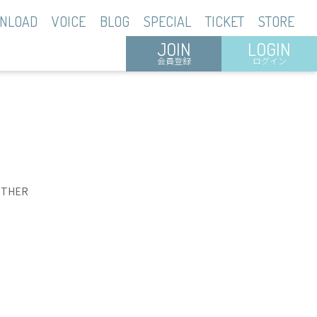
NLOAD
VOICE
BLOG
SPECIAL
TICKET
STORE
JOIN
LOGIN
会員登録
ログイン
OTHER