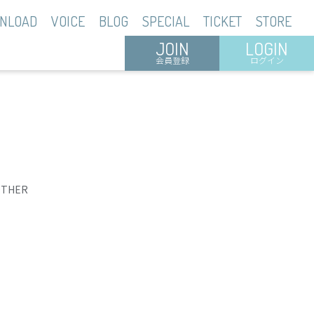
NLOAD
VOICE
BLOG
SPECIAL
TICKET
STORE
JOIN
LOGIN
会員登録
ログイン
OTHER