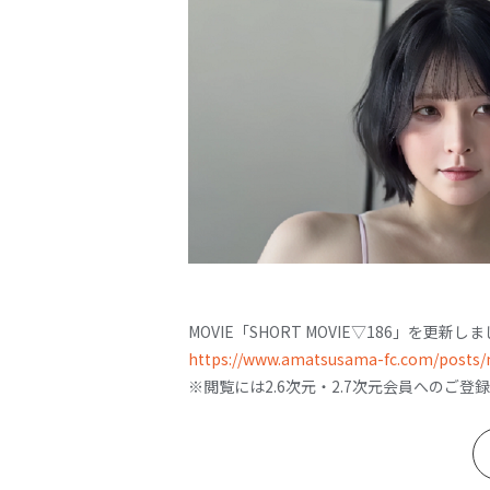
MOVIE「SHORT MOVIE▽186」を更新し
https://www.amatsusama-fc.com/posts/
※閲覧には2.6次元・2.7次元会員へのご登